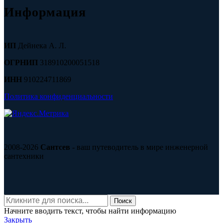
Информация
ИП
Дейнека А. Л.
ОГРНИП
318910200051518
ИНН
910224711869
Политика конфиденциальности
2008-2026
Сантсев
- ваш путеводитель в мире инженерной
сантехники
Поиск
Начните вводить текст, чтобы найти информацию
Закрыть