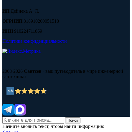
ИП
Дейнека А. Л.
ОГРНИП
318910200051518
ИНН
910224711869
Политика конфиденциальности
2008-2026
Сантсев
- ваш путеводитель в мире инженерной
сантехники
Поиск
Начните вводить текст, чтобы найти информацию
Закрыть