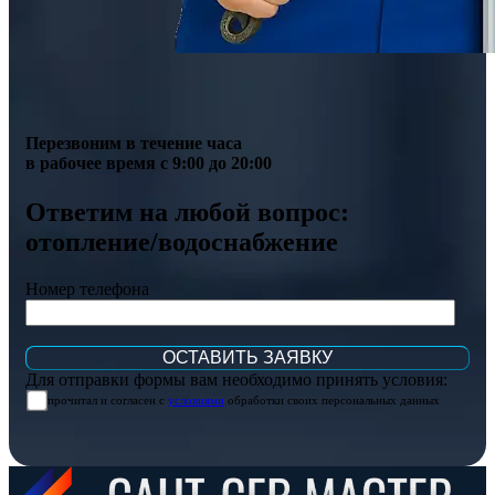
Перезвоним в течение часа
в рабочее время с 9:00 до 20:00
Ответим на любой вопрос:
отопление/водоснабжение
Номер телефона
Для отправки формы вам необходимо принять условия:
прочитал и согласен с
условиями
обработки своих персональных данных