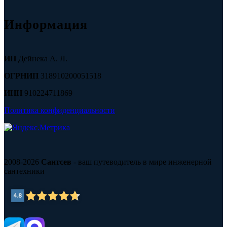
Информация
ИП
Дейнека А. Л.
ОГРНИП
318910200051518
ИНН
910224711869
Политика конфиденциальности
2008-2026
Сантсев
- ваш путеводитель в мире инженерной
сантехники