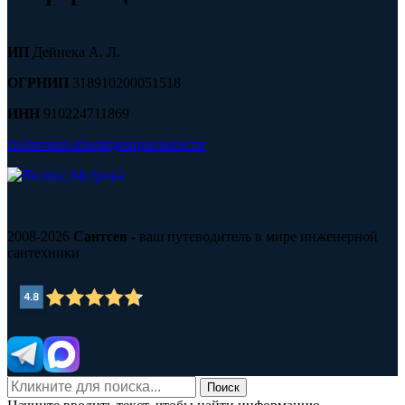
ИП
Дейнека А. Л.
ОГРНИП
318910200051518
ИНН
910224711869
Политика конфиденциальности
2008-2026
Сантсев
- ваш путеводитель в мире инженерной
сантехники
Поиск