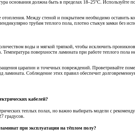
ура основания должна быть в пределах 18–25°С. Используйте п
е отопления. Между стеной и покрытием необходимо оставить к
ндикулярно трубам теплого пола, плотно стыкуя замки без исп
оличеством воды и мягкой тряпкой, чтобы исключить проникнов
в. Температура поверхности ламината при работе теплого пола 
вращения царапин и точечных повреждений. Проветривайте пом
ид ламината. Соблюдение этих правил обеспечит долговременну
ектрических кабелей?
ктрических теплых полах, но важно выбирать модели с рекомен
7 градусов.
аминат при эксплуатации на тёплом полу?