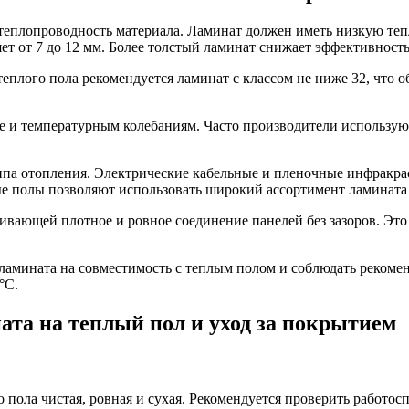
теплопроводность материала. Ламинат должен иметь низкую теп
т от 7 до 12 мм. Более толстый ламинат снижает эффективность
теплого пола рекомендуется ламинат с классом не ниже 32, что 
ге и температурным колебаниям. Часто производители использу
типа отопления. Электрические кабельные и пленочные инфракр
е полы позволяют использовать широкий ассортимент ламината
ивающей плотное и ровное соединение панелей без зазоров. Это
ламината на совместимость с теплым полом и соблюдать рекоме
°C.
ата на теплый пол и уход за покрытием
о пола чистая, ровная и сухая. Рекомендуется проверить работо