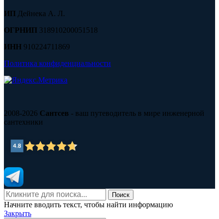
ИП
Дейнека А. Л.
ОГРНИП
318910200051518
ИНН
910224711869
Политика конфиденциальности
2008-2026
Сантсев
- ваш путеводитель в мире инженерной
сантехники
Поиск
Начните вводить текст, чтобы найти информацию
Закрыть