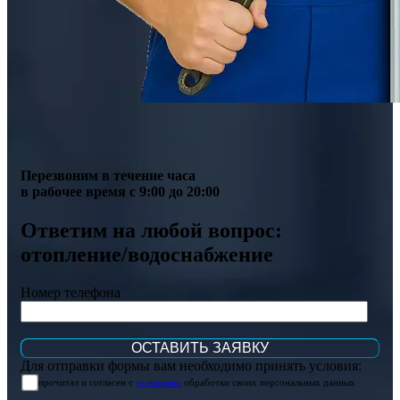
Перезвоним в течение часа
в рабочее время с 9:00 до 20:00
Ответим на любой вопрос:
отопление/водоснабжение
Номер телефона
Для отправки формы вам необходимо принять условия:
прочитал и согласен с
условиями
обработки своих персональных данных