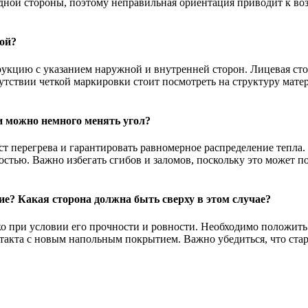
дной стороны, поэтому неправильная ориентация приводит к в
кой?
укцию с указанием наружной и внутренней сторон. Лицевая стор
твии четкой маркировки стоит посмотреть на структуру материал
и можно немного менять угол?
ст перегрева и гарантировать равномерное распределение тепла
остью. Важно избегать сгибов и заломов, поскольку это может п
е? Какая сторона должна быть сверху в этом случае?
о при условии его прочности и ровности. Необходимо положить 
такта с новым напольным покрытием. Важно убедиться, что старо