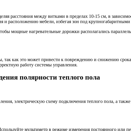
еляя расстояния между витками в пределах 10-15 см, в зависим
 и расположению мебели, избегая зон под крупногабаритными пр
 чтобы мощные нагревательные дорожки располагались параллел
ы, так как это может привести к повреждению и снижению срок
орректную работу системы управления.
ения полярности теплого пола
ления, электрическую схему подключения теплого пола, а такж
Используйте мультиметр в режиме измерения постоянного или п