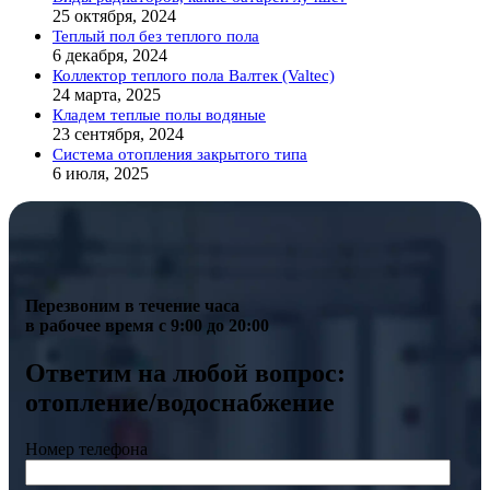
25 октября, 2024
Теплый пол без теплого пола
6 декабря, 2024
Коллектор теплого пола Валтек (Valtec)
24 марта, 2025
Кладем теплые полы водяные
23 сентября, 2024
Система отопления закрытого типа
6 июля, 2025
Перезвоним в течение часа
в рабочее время с 9:00 до 20:00
Ответим на любой вопрос:
отопление/водоснабжение
Номер телефона