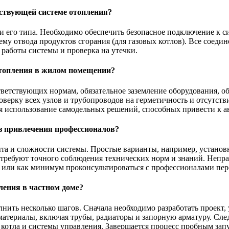
ествующей системе отопления?
и его типа. Необходимо обеспечить безопасное подключение к с
му отвода продуктов сгорания (для газовых котлов). Все соеди
 работы системы и проверка на утечки.
отопления в жилом помещении?
етствующих нормам, обязательное заземление оборудования, о
оверку всех узлов и трубопроводов на герметичность и отсутств
я использование самодельных решений, способных привести к а
з привлечения профессионалов?
та и сложности системы. Простые варианты, например, установ
 требуют точного соблюдения технических норм и знаний. Непр
 или как минимум проконсультироваться с профессионалами пере
ления в частном доме?
лнить несколько шагов. Сначала необходимо разработать проек
 материалы, включая трубы, радиаторы и запорную арматуру. С
котла и системы управления. Завершается процесс пробным запу