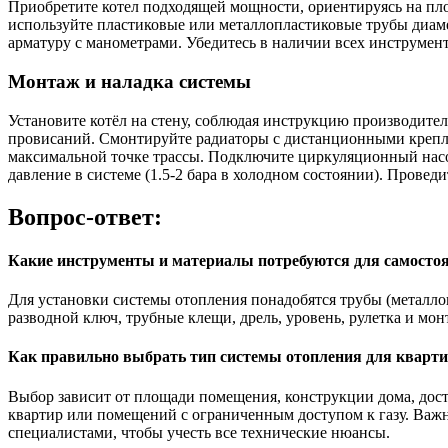
Приобретите котел подходящей мощности, ориентируясь на пло
используйте пластиковые или металлопластиковые трубы диаме
арматуру с манометрами. Убедитесь в наличии всех инструмент
Монтаж и наладка системы
Установите котёл на стену, соблюдая инструкцию производите
провисаний. Смонтируйте радиаторы с дистанционными крепле
максимальной точке трассы. Подключите циркуляционный насос 
давление в системе (1.5-2 бара в холодном состоянии). Прове
Вопрос-ответ:
Какие инструменты и материалы потребуются для самостоя
Для установки системы отопления понадобятся трубы (металлоп
разводной ключ, трубные клещи, дрель, уровень, рулетка и м
Как правильно выбрать тип системы отопления для кварт
Выбор зависит от площади помещения, конструкции дома, дос
квартир или помещений с ограниченным доступом к газу. Важн
специалистами, чтобы учесть все технические нюансы.