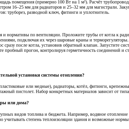
щадь помещения (примерно 100 Вт на 1 м²). Расчёт трубопровод
тром 16–25 мм для радиаторов и 25–32 мм для магистрали. Зак
ов: труборез, разводной ключ, фитинги и уплотнитель.
ля и нормативы по вентиляции. Проложите трубы от котла к рад
ниями, подключая их через шаровые краны и терморегуляторы.
сразу после котла, установив обратный клапан. Запустите систе
дите пробный прогон, контролируя герметичность соединений и с
тельной установки системы отопления?
ластиковые или медные), радиаторы, котёл, фитинги, крепежные
онтажный пистолет. Набор конкретных материалов зависит от ти
иры или дома?
тупных видов топлива и бюджета. Например, водяное отопление
о учитывать степень теплоизоляции здания и возможные нормы 