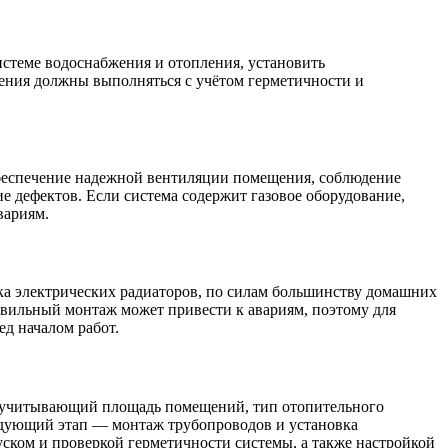
истеме водоснабжения и отопления, установить
нения должны выполняться с учётом герметичности и
беспечение надежной вентиляции помещения, соблюдение
ие дефектов. Если система содержит газовое оборудование,
вариям.
ка электрических радиаторов, по силам большинству домашних
авильный монтаж может привести к авариям, поэтому для
д началом работ.
т, учитывающий площадь помещений, тип отопительного
ледующий этап — монтаж трубопроводов и установка
ском и проверкой герметичности системы, а также настройкой