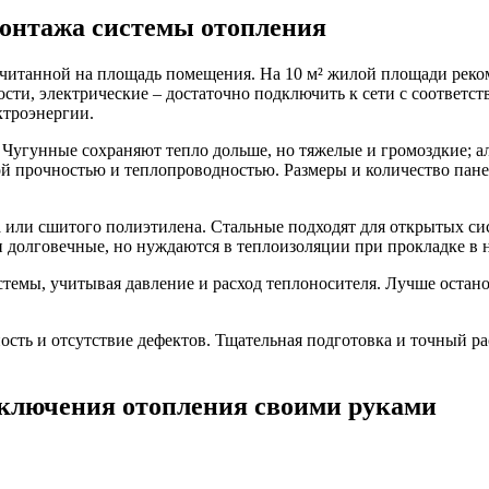
монтажа системы отопления
считанной на площадь помещения. На 10 м² жилой площади реко
сти, электрические – достаточно подключить к сети с соответ
ктроэнергии.
 Чугунные сохраняют тепло дольше, но тяжелые и громоздкие; 
й прочностью и теплопроводностью. Размеры и количество пане
а или сшитого полиэтилена. Стальные подходят для открытых си
и долговечные, но нуждаются в теплоизоляции при прокладке в
емы, учитывая давление и расход теплоносителя. Лучше остано
ость и отсутствие дефектов. Тщательная подготовка и точный р
дключения отопления своими руками