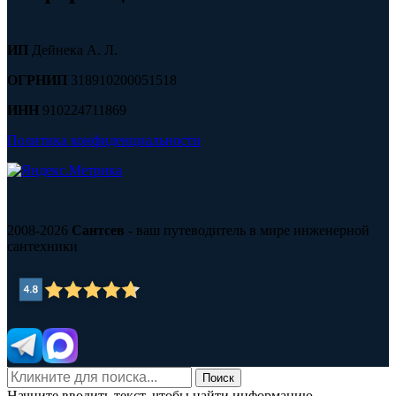
ИП
Дейнека А. Л.
ОГРНИП
318910200051518
ИНН
910224711869
Политика конфиденциальности
2008-2026
Сантсев
- ваш путеводитель в мире инженерной
сантехники
Поиск
Начните вводить текст, чтобы найти информацию